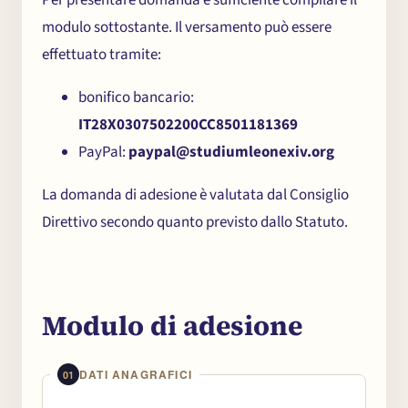
Per presentare domanda è sufficiente compilare il
modulo sottostante. Il versamento può essere
Chi
×
effettuato tramite:
me
bonifico bancario:
IT28X0307502200CC8501181369
PayPal:
paypal@studiumleonexiv.org
La domanda di adesione è valutata dal Consiglio
Direttivo secondo quanto previsto dallo Statuto.
Modulo di adesione
DATI ANAGRAFICI
01