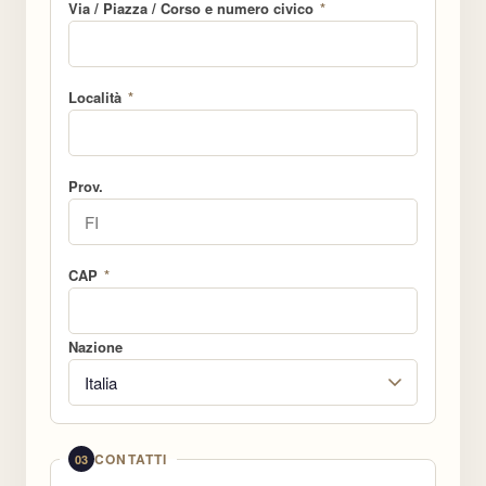
Via / Piazza / Corso e numero civico
*
Località
*
Prov.
CAP
*
Nazione
Il Centro
CONTATTI
03