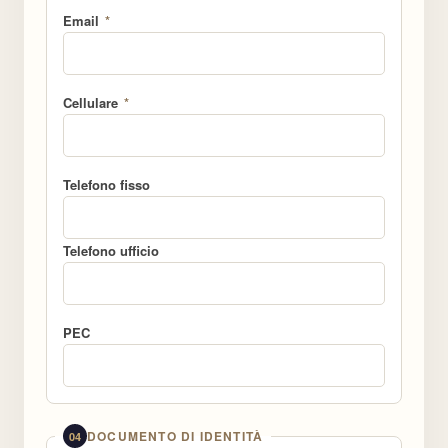
Email
*
Seminari e
Conferenze
Cellulare
*
Notizie
Telefono fisso
Partecipa
Telefono ufficio
Contatti
PEC
DOCUMENTO DI IDENTITÀ
04