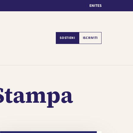
EN
IT
ES
SOSTIENI
ISCRIVITI
 Stampa