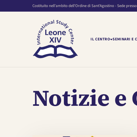
Costituito nell'ambito dell'Ordine di Sant'Agostino - Sede presso
IL CENTRO
SEMINARI E 
Notizie 