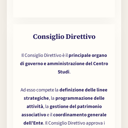
C
onsiglio Direttivo
Il Consiglio Direttivo è il
principale organo
di governo e amministrazione del Centro
Studi
.
Ad esso compete la
definizione delle linee
strategiche
, la
programmazione delle
Il Centro
attività
, la
gestione del patrimonio
associativo
e il
coordinamento generale
dell’Ente
. Il Consiglio Direttivo approva i
Seminari e