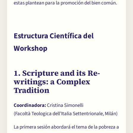
Seminarios y
estas plantean para la promoción del bien común.
Conferencias
Noticias
Estructura Científica del
Workshop
Partecipa
1. Scripture and its Re-
Contacto
writings: a Complex
Tradition
Coordinadora:
Cristina Simonelli
(Facoltà Teologica dell’Italia Settentrionale, Milán)
La primera sesión abordará el tema de la pobreza a