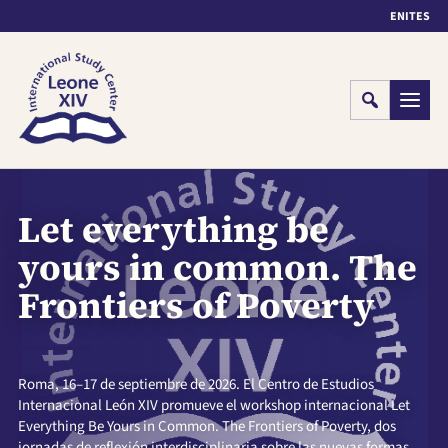
EN
IT
ES
Cerca
Menu
Let everything be
yours in common. The
Frontiers of Poverty
Roma, 16–17 de septiembre de 2026. El Centro de Estudios
Internacional León XIV promueve el workshop internacional Let
Everything Be Yours in Common. The Frontiers of Poverty, dos
jornadas de reflexión interdisciplinaria sobre las nuevas formas