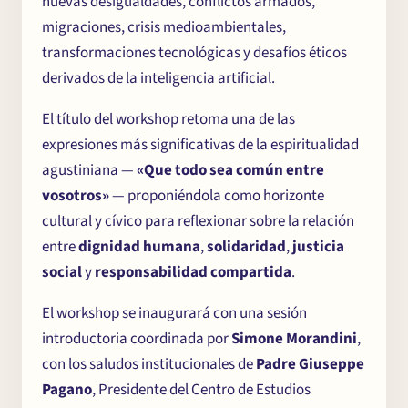
nuevas desigualdades, conflictos armados,
migraciones, crisis medioambientales,
transformaciones tecnológicas y desafíos éticos
derivados de la inteligencia artificial.
El título del workshop retoma una de las
expresiones más significativas de la espiritualidad
agustiniana —
«Que todo sea común entre
vosotros»
— proponiéndola como horizonte
cultural y cívico para reflexionar sobre la relación
Chi
×
entre
dignidad humana
,
solidaridad
,
justicia
me
social
y
responsabilidad compartida
.
El workshop se inaugurará con una sesión
introductoria coordinada por
Simone Morandini
,
con los saludos institucionales de
Padre Giuseppe
Pagano
, Presidente del Centro de Estudios