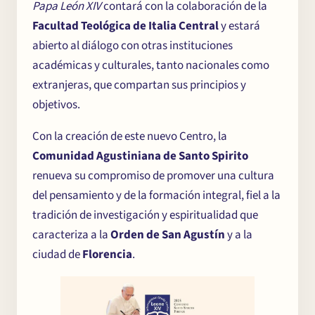
Papa León XIV
contará con la colaboración de la
Facultad Teológica de Italia Central
y estará
abierto al diálogo con otras instituciones
El Centro
académicas y culturales, tanto nacionales como
extranjeras, que compartan sus principios y
objetivos.
Seminarios y
Conferencias
Con la creación de este nuevo Centro, la
Comunidad Agustiniana de Santo Spirito
renueva su compromiso de promover una cultura
Noticias
del pensamiento y de la formación integral, fiel a la
tradición de investigación y espiritualidad que
caracteriza a la
Orden de San Agustín
y a la
Partecipa
ciudad de
Florencia
.
Contacto