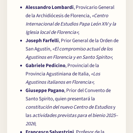
Alessandro Lombardi
, Provicario General
de la Archidiócesis de Florencia,
«Centro
Internacional de Estudios Papa León XIV y la
Chi
×
Iglesia local de Florencia»
;
Joseph Farfelli
, Prior General de la Orden de
me
San Agustín,
«El compromiso actual de los
Agustinos en Florencia y en Santo Spirito»
;
Gabriele Pedicino
, Provincial de la
Provincia Agustiniana de Italia,
«Los
Agustinos italianos en Florencia»
;
Giuseppe Pagano
, Prior del Convento de
Santo Spirito, quien presentará la
constitución del nuevo Centro de Estudios
y
las
actividades previstas para el bienio 2025–
2026
;
Francesco Salvestrini
, Profesor de la