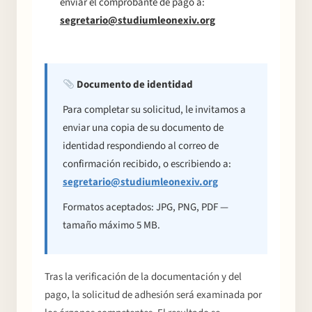
enviar el comprobante de pago a:
segretario@studiumleonexiv.org
El Centro
Documento de identidad
Para completar su solicitud, le invitamos a
Seminarios y
enviar una copia de su documento de
Conferencias
identidad respondiendo al correo de
confirmación recibido, o escribiendo a:
segretario@studiumleonexiv.org
Noticias
Formatos aceptados: JPG, PNG, PDF —
tamaño máximo 5 MB.
Partecipa
Tras la verificación de la documentación y del
pago, la solicitud de adhesión será examinada por
Contacto