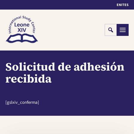
EN
IT
ES
Cerca
Menu
Solicitud de adhesión
recibida
[gslxiv_conferma]