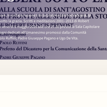
e, in collaborazione con la Libreria Editrice Vaticana, la
sotto la grazia. Scritti e meditazioni 2001–2013 di Robert
 venerdì 8 maggio 2026 alle ore 17.30 presso la Sala Capitolare
nvegni dedicati all’Umanesimo promossi dalla Comunità
Paolo Ruffini, Padre Giuseppe Pagano e Ugo De Vita.