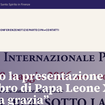
 Santo Spirito in Firenze
CONFERENZE
NOTIZIE
PARTECIPA
CONTATTI
to la presentazione
libro di Papa Leone
la grazia”