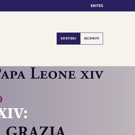
EN
IT
ES
SOSTIENI
ISCRIVITI
 XIV: