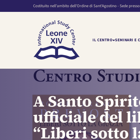
Costituito nell'ambito dell'Ordine di Sant'Agostino - Sede presso
IL CENTRO
SEMINARI E 
A Santo Spiri
ufficiale del 
“Liberi sotto 