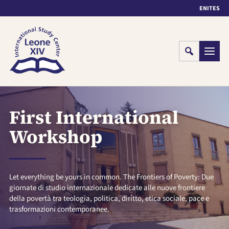
EN
IT
ES
Cerca
Menu
First International
Workshop
Let everything be yours in common. The Frontiers of Poverty: Due
giornate di studio internazionale dedicate alle nuove frontiere
della povertà tra teologia, politica, diritto, etica sociale, pace e
trasformazioni contemporanee.