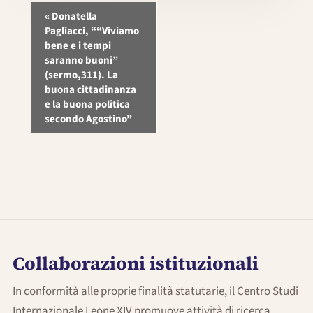
Evento
«
Donatella
Pagliacci, ““Viviamo
Navigazione
bene e i tempi
saranno buoni”
(sermo,311). La
buona cittadinanza
e la buona politica
secondo Agostino”
Collaborazioni istituzionali
In conformità alle proprie finalità statutarie, il Centro Studi
Internazionale Leone XIV promuove attività di ricerca,