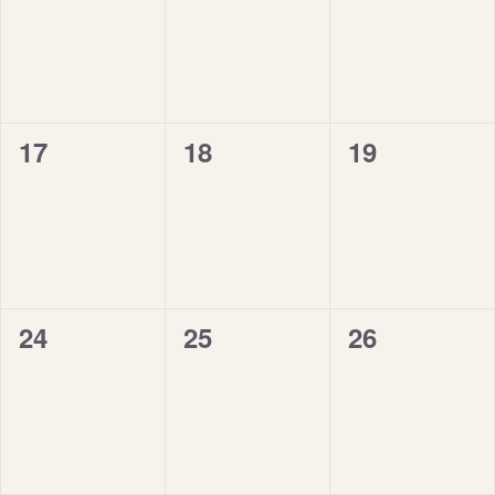
eventi,
eventi,
eventi,
0
0
0
17
18
19
eventi,
eventi,
eventi,
0
0
0
24
25
26
eventi,
eventi,
eventi,