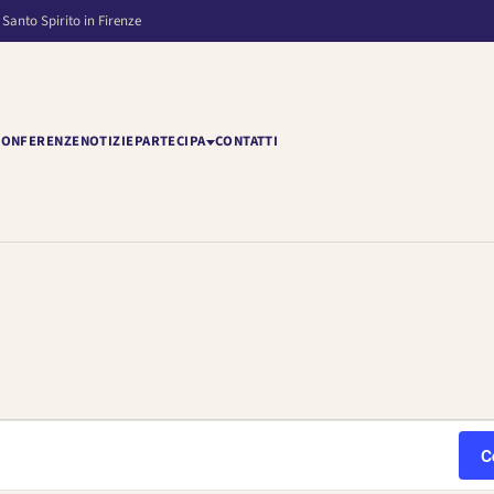
 Santo Spirito in Firenze
CONFERENZE
NOTIZIE
PARTECIPA
CONTATTI
C