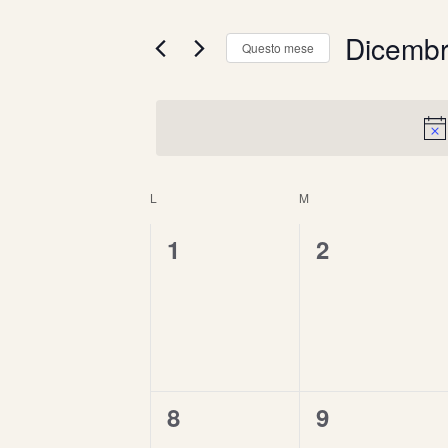
Chiave.
e
Dicemb
Cerca
Questo mese
Eventi
viste
Seleziona
per
la
Navigazione
Parola
data.
Chiave.
Calendario
L
LUNEDÌ
M
MARTEDÌ
0
0
1
2
di
eventi,
eventi,
Eventi
0
0
8
9