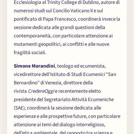
Ecclesiologia al Trinity College di Dublino, autore di
numerosi studi sul Concilio Vaticano II e sul
pontificato di Papa Francesco, coordinerà invece la
sessione dedicata alle grandi questioni della
contemporaneità, con particolare attenzione ai
Il Centro
mutamenti geopolitici, ai conflitti e alle nuove
fragilità sociali.
Seminari e
Simone Morandini
, teologo ed ecumenista,
Conferenze
vicedirettore dell’Istituto di Studi Ecumenici “San
Bernardino” di Venezia, direttore della
rivista
CredereOggi
e recentemente eletto
Notizie
presidente del Segretariato Attività Ecumeniche
(SAE), coordinerà la sessione dedicata alle
Partecipa
esperienze e alle prospettive future, con particolare
attenzione ai temi del dialogo interreligioso,
dell’etica ambientale, del rapporto tra scienza e