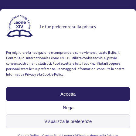
RICEVI AGGIORNAMENTI
Le tue preferenze sulla privacy
Resta informato su attivita, eventi, seminari e pubblicazioni.
Per migliorare la navigazione e comprendere come viene utilizzato il sito, il
VAI ALLA PAGINA DI ISCRIZIONE
Centro Studi Internazionale Leone XIV ETS utilizza cookie tecnici e, previo
consenso, strumenti statistici. Puoi accettare tutti i cookie, rifiutarli oppure
personalizzare le tue preferenze. Per maggiori informazioni consulta la nostra
Informativa Privacy e la Cookie Policy.
Accetta
© 2026 Centro Studi Internazionale Leone XIV ETS · Tutti i
diritti riservati
Nega
Privacy Policy
Visualizza le preferenze
Cookie Policy
Cookie Policy – Centro Studi Leone XIV
Dichiarazione sulla Privacy