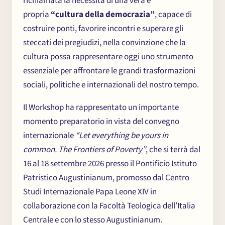
richiamata la necessità di una vera e
propria
“cultura della democrazia”
, capace di
costruire ponti, favorire incontri e superare gli
steccati dei pregiudizi, nella convinzione che la
cultura possa rappresentare oggi uno strumento
essenziale per affrontare le grandi trasformazioni
sociali, politiche e internazionali del nostro tempo.
Il Workshop ha rappresentato un importante
momento preparatorio in vista del convegno
internazionale
“Let everything be yours in
common. The Frontiers of Poverty”
, che si terrà dal
16 al 18 settembre 2026 presso il Pontificio Istituto
Chi
×
Patristico Augustinianum, promosso dal Centro
me
Studi Internazionale Papa Leone XIV in
collaborazione con la Facoltà Teologica dell’Italia
Centrale e con lo stesso Augustinianum.